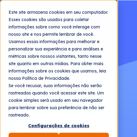
Este site armazena cookies em seu computador.
Esses cookies são usados para coletar
informações sobre como você interage com
nosso site e nos permite lembrar de você.
Usamos essas informações para melhorar e
personalizar sua experiência e para análises e
métricas sobre nossos visitantes, tanto nesse
10 indicadores de
site quanto em outras mídias. Para obter mais
informações sobre os cookies que usamos, leia
atendimento
nossa Política de Privacidade.
Se você recusar, suas informações não serão
essenciais para sua
rastreadas quando você acessar este site. Um
cookie simples será usado em seu navegador
empresa
para lembrar sobre sua preferência de não ser
rastreado.
Configurações de cookies
Mensurar a qualidade do atendimento
omnichannel é essencial para ter uma